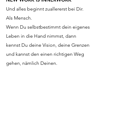
Und alles beginnt zuallererst bei Dir.
Als Mensch.
Wenn Du selbstbestimmt dein eigenes
Leben in die Hand nimmst, dann
kennst Du deine Vision, deine Grenzen
und kannst den einen richtigen Weg
gehen, nämlich Deinen.
Was verbirgt sich
hinter
CoCoCo
COnsult
Beratung und Co-creative