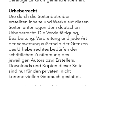
Urheberrecht
Die durch die Seitenbetreiber
erstellten Inhalte und Werke auf diesen
Seiten unterliegen dem deutschen
Urheberrecht. Die Vervielfältigung,
Bearbeitung, Verbreitung und jede Art
der Verwertung außerhalb der Grenzen
des Urheberrechtes bedürfen der
schriftlichen Zustimmung des
jeweiligen Autors bzw. Erstellers.
Downloads und Kopien dieser Seite
sind nur für den privaten, nicht
kommerziellen Gebrauch gestattet.
Soweit die Inhalte auf dieser Seite nicht
vom Betreiber erstellt wurden, werden
die Urheberrechte Dritter beachtet.
Insbesondere werden Inhalte Dritter als
solche gekennzeichnet. Sollten Sie
trotzdem auf eine
Urheberrechtsverletzung aufmerksam
werden, bitten wir um einen