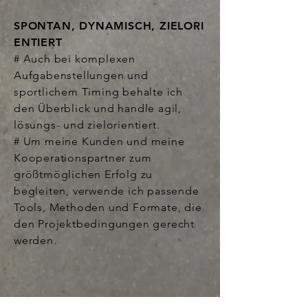
SPONTAN, DYNAMISCH, ZIELORI
ENTIERT
# Auch bei komplexen
Aufgabenstellungen und
sportlichem Timing behalte ich
den Überblick und handle agil,
lösungs- und zielorientiert.
# Um meine Kunden und meine
Kooperationspartner zum
größtmöglichen Erfolg zu
begleiten, verwende ich passende
Tools, Methoden und Formate, die
den Projektbedingungen gerecht
werden.