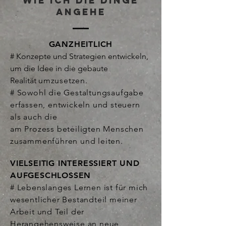
WIE ICH DIE DINGE
ANGEHE
GANZHEITLICH
# Konzepte und Strategien entwickeln,
um die Idee in die gebaute
Realität
umzusetzen.
# Sowohl die Gestaltungsaufgabe
erfassen, entwickeln und steuern
als auch die
am Prozess beteiligten Menschen
zusammenführen und leiten.
VIELSEITIG INTERESSIERT UND
AUFGESCHLOSSEN
# Lebenslanges Lernen ist für mich
wesentlicher Bestandteil meiner
Arbeit und Teil der
Herangehensweise an neue