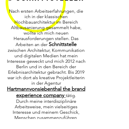
Nach ersten Arbeitserfahrungen, die
ich in der klassischen
Hochbauarchitektur im Bereich
Altbausanierung gesammelt habe,
wollte ich mich neuen
Herausforderungen stellen. Das
Schnittstelle
Arbeiten an der
zwischen Architektur, Kommunikation
und digitalen Medien hat mein
Interesse geweckt und mich 2012 nach
Berlin und in den Bereich der
Erlebnisarchitektur gebracht. Bis 2019
war ich dort als kreative Projektleiterin
in der Agentur
Hartmannvonsiebenthal the brand
experience company
tätig.
Durch meine interdisziplinäre
Arbeitsweise, mein vielseitiges
Interesse und meinem Geschick,
Menschen zusammenzuführen,
arbeitete ich dort prozessbegleitend
und an den Schnittstellen zwischen der