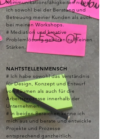
Kommunikationsfähigkeiten nutze
ich sowohl bei der Beratung und
Betreuung meiner Kunden als auch
bei meinen Workshops.
# Mediation und kreative
Problemlösung gehören zu meinen
Stärken.
NAHTSTELLENMENSCH
# Ich habe sowohl das Verständnis
für Design, Konzept und Entwurf
von Räumen als auch für die
Arbeitsprozesse innerhalb der
Unternehmen.
# In beiden Bereichen kenne ich
mich aus und berate und entwickle
Projekte und Prozesse
entsprechend ganzheitlich.