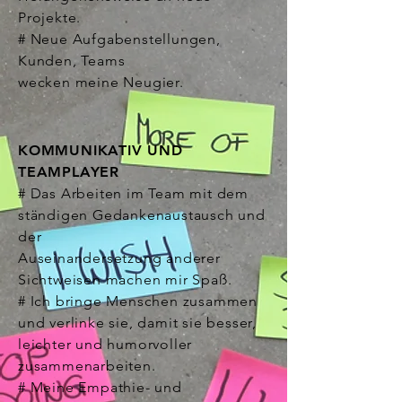
Projekte.
# Neue Aufgabenstellungen,
Kunden, Teams
wecken meine Neugier.
KOMMUNIKATIV UND
TEAMPLAYER
# Das Arbeiten im Team mit dem
ständigen Gedankenaustausch und
der
Auseinandersetzung
anderer
Sichtweisen machen mir Spaß.
# Ich bringe Menschen zusammen
und verlinke sie, damit sie besser,
leichter und humorvoller
zusammenarbeiten.
# Meine Empathie- und